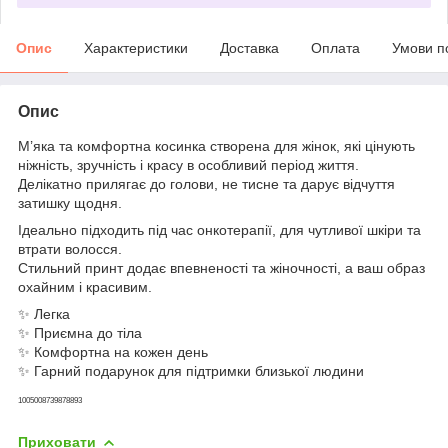
Опис
Характеристики
Доставка
Оплата
Умови п
Опис
М’яка та комфортна косинка створена для жінок, які цінують
ніжність, зручність і красу в особливий період життя.
Делікатно прилягає до голови, не тисне та дарує відчуття
затишку щодня.
Ідеально підходить під час онкотерапії, для чутливої шкіри та
втрати волосся.
Стильний принт додає впевненості та жіночності, а ваш образ
охайним і красивим.
✨ Легка
✨ Приємна до тіла
✨ Комфортна на кожен день
✨ Гарний подарунок для підтримки близької людини
1005008739878893
Приховати