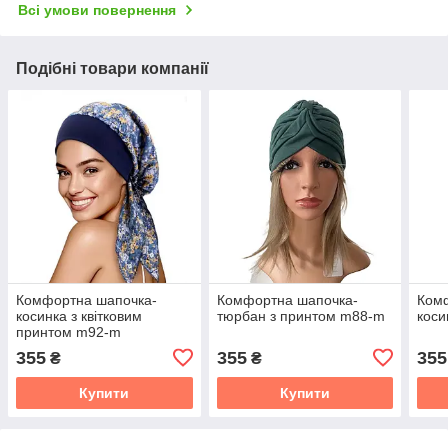
Всі умови повернення
Подібні товари компанії
Комфортна шапочка-
Комфортна шапочка-
Ком
косинка з квітковим
тюрбан з принтом m88-m
коси
принтом m92-m
355
355
355
₴
₴
Купити
Купити